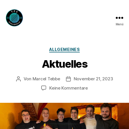
Menü
TFC
Osnabrück
e.V.
Kategorien
ALLGEMEINES
Aktuelles
Von
Marcel Tebbe
November 21, 2023
Beitragsautor
Veröffentlichungsdatum
zu
Keine Kommentare
Aktuelles