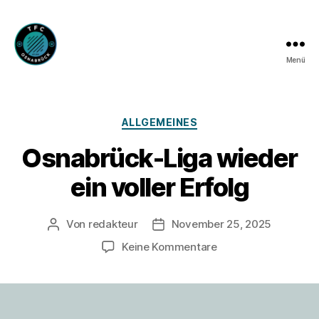
Menü
TFC
Osnabrück
e.V.
Kategorien
ALLGEMEINES
Osnabrück-Liga wieder
ein voller Erfolg
Von
redakteur
November 25, 2025
Beitragsautor
Veröffentlichungsdatum
zu
Keine Kommentare
Osnabrück-
Liga
wieder
ein